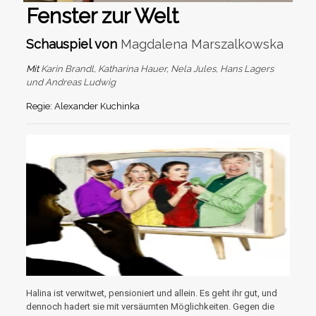
Fenster zur Welt
Schauspiel von
Magdalena Marszalkowska
Mit
Karin Brandl, Katharina Hauer, Nela Jules, Hans Lagers
und Andreas Ludwig
Regie: Alexander Kuchinka
Halina ist verwitwet, pensioniert und allein. Es geht ihr gut, und
dennoch hadert sie mit versäumten Möglichkeiten. Gegen die