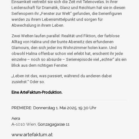
Einsamkeit vertreibt sie sich die Zeit mit Telenovelas. In ihrer
Leidenschaft für Dramatik, Glanz und Reichtum hat sie in diesen
Seifenopern ihr „Fenster zur Welt“ gefunden, die Serienfiguren
werden zu ihrem Lebensmittelpunkt und sorgen für
Abwechslung in ihrem Leben.
Zwei Welten laufen parallel: Realität und Fiktion, der farblose
Alltag von Halina und der bunte Aberwitz des erfundenen
Glamours, den sich jeder ins Wohnzimmer holen kann. Und
obwohl Halina offenbar schon viel erlebt hat, erscheint ihr jede
einzelne – noch so absurde – Serienepisode viel „echter“ als ein
Blick aus dem richtigen Fenster.
„Leben ist das, was passiert, während du anderen dabei
zusiehst.“ Oder so.
Eine ArteFaktum-Produktion.
PREMIERE: Donnerstag 1. Mai 2025, 19.30 Uhr
Aera
A-
1010 Wien,
Gonzagagasse 11
www.artefaktum.at