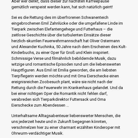
Aber wer denkt, dass dieser zur nächsten Kaffeepause
gemütlich verspeist werden kann, hat sich natürlich geirrt!
Sei es die Rettung des im überfrorenen Schwanenteich
eingebrochenen Emil Zahnlücke oder die umgefallene Linde im
Tierpark zwischen Elefantengehege und Futterhaus – die
zeitlose Geschichte über die turbulenten Einsätze dieser
herzlich-skurrilen Feuerwehrmannschaft hat Oliver Ostermann
und Alexander Kuchinka, 50 Jahre nach dem Erscheinen des Kult-
Kinderbuchs, zu einer Oper für Groß und Klein inspiriert.
Schmissige Verse und filmähnlich bebildernde Musik, dazu
witzige und romantische Episoden rund um die liebenswerten
Hauptfiguren. Aus Emil ist Emilia geworden, die am liebsten
Tierpflegerin werden möchte und mit Oma Eierschecke einen
ereignisreichen Zoobesuch plant, wäre sie nicht nach der
Rettung durch die Feuerwehr im Krankenhaus gelandet. Und da
bei einer richtigen Oper die Romantik nicht fehlen darf,
verabreden sich Tierparkdirektor Futtersack und Oma
Eierschecke zum Abendessen …
Unterhaltsame Alltagsabenteuer liebenswerter Menschen, die
uns jederzeit heute und in Zukunft begegnen könnten,
verschmelzen hier zu einer charmant erzählten Kinderoper mit
Ohrwurm-verdächtiger Musik.